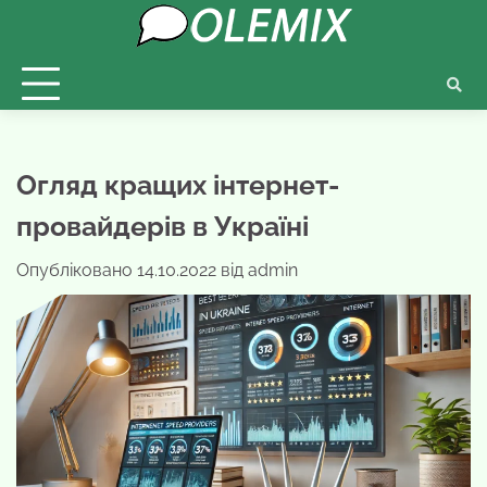
Перейти
до
вмісту
Огляд кращих інтернет-
провайдерів в Україні
Опубліковано
14.10.2022
від
admin