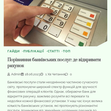
ГАЙДИ
ПУБЛІКАЦІЇ
СТАТТІ
ТОП
Порівняння банківських послуг: де відкривати
рахунок
Admin
18.06.2023
1 Хв Читання
0
Банківські послуги стали неодмінною частиною сучасного
світу, пропонуючи широкий спектр функцій для зручності
фінансових операцій клієнтів. Однак, обираючи банк для
відкриття рахунку, важливо розуміти всі переваги та
недоліки кожної фінансової установи. У наш час існує велика
кількість банківських установ, які пропонують різноманітні
послуги, починаючи від звичайних щоденних рахунків до